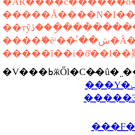
�ĂɌ����č������ö
����ޭ�èʳ��̵
���F�