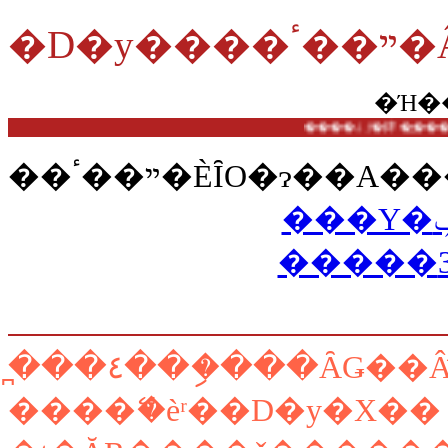
�Ή�
��
��ײ��ٴ�ÈȊO�ɂ
̪���٤���ި���ȂǤ��
����ޭ�èʳ��D�y�X��