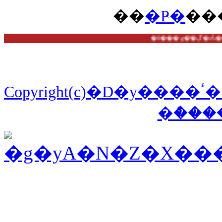
��
�Ҏ�
��
�S