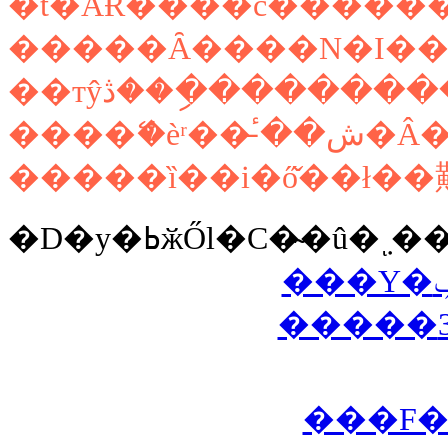
�t�ĂɌ����č������
����ޭ�èʳ��̵
���F�