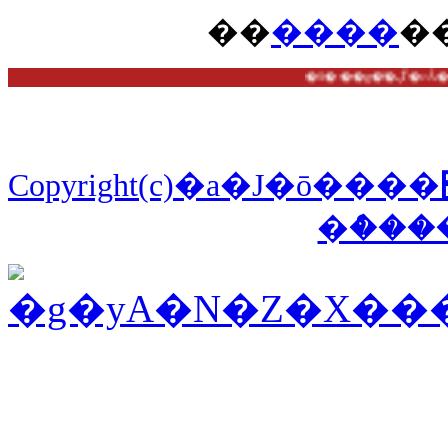
��
����
�
�S