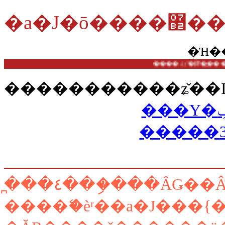
�a�
�Ή�
��
�����������ʑ̌��I
̪���٤���ި���ȂǤ��
����ޭ�èʳ��a�J���{