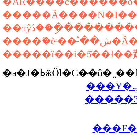
�ĂɌ����č������ö
����ޭ�èʳ��̵
���F�